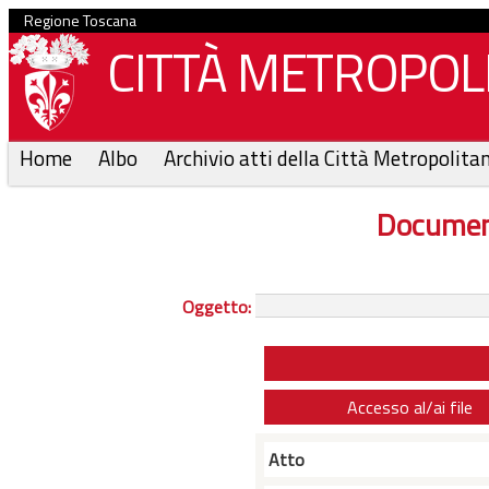
Regione Toscana
CITTÀ METROPOLI
Home
Albo
Archivio atti della Città Metropolita
Documen
Oggetto:
Accesso al/ai file
Atto