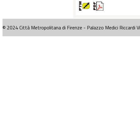
© 2024 Città Metropolitana di Firenze - Palazzo Medici Riccardi V