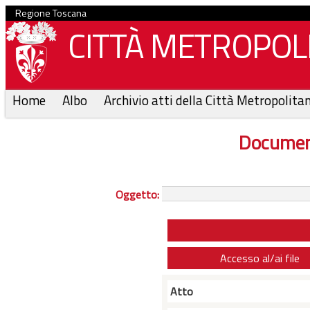
Regione Toscana
CITTÀ METROPOLI
Home
Albo
Archivio atti della Città Metropolita
Documen
Oggetto:
Accesso al/ai file
Atto