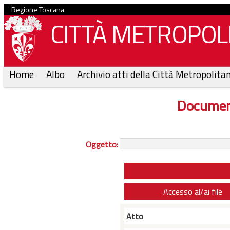
Regione Toscana
CITTÀ METROPOLI
Home
Albo
Archivio atti della Città Metropolita
Documen
Oggetto:
Accesso al/ai file
Atto