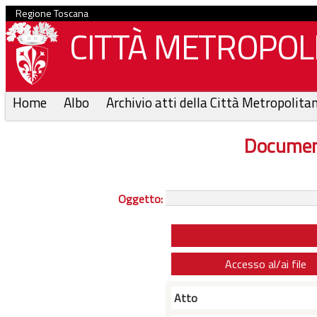
Regione Toscana
CITTÀ METROPOLI
Home
Albo
Archivio atti della Città Metropolita
Documen
Oggetto:
Accesso al/ai file
Atto