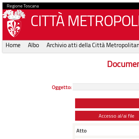
Regione Toscana
CITTÀ METROPOLI
Home
Albo
Archivio atti della Città Metropolita
Documen
Oggetto:
Accesso al/ai file
Atto