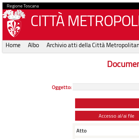
Regione Toscana
CITTÀ METROPOLI
Home
Albo
Archivio atti della Città Metropolita
Documen
Oggetto:
Accesso al/ai file
Atto