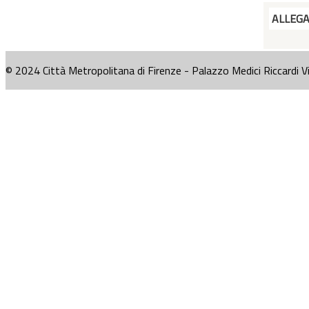
ALLEG
© 2024 Città Metropolitana di Firenze - Palazzo Medici Riccardi V