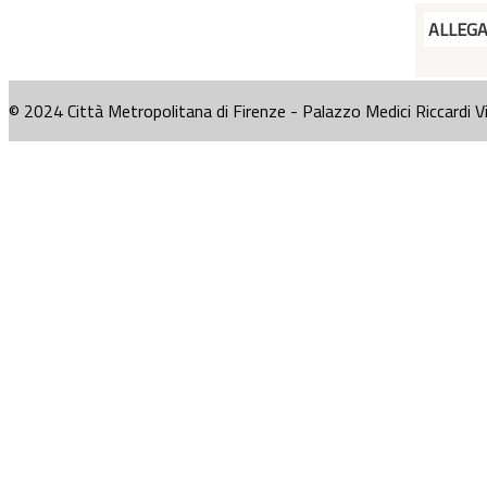
ALLEG
© 2024 Città Metropolitana di Firenze - Palazzo Medici Riccardi V