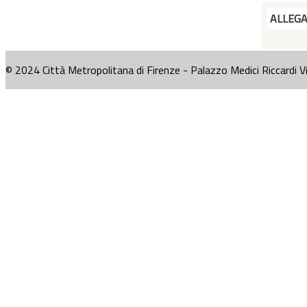
ALLEG
© 2024 Città Metropolitana di Firenze - Palazzo Medici Riccardi V