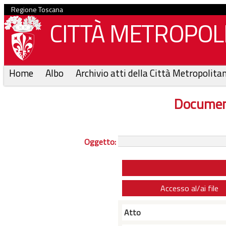
Regione Toscana
CITTÀ METROPOLI
Home
Albo
Archivio atti della Città Metropolita
Documen
Oggetto:
Accesso al/ai file
Atto