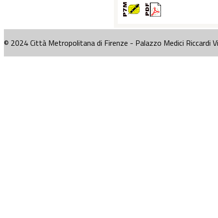
© 2024 Città Metropolitana di Firenze - Palazzo Medici Riccardi V