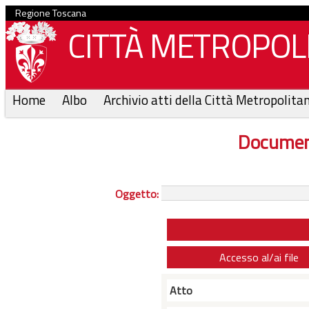
Regione Toscana
CITTÀ METROPOLI
Home
Albo
Archivio atti della Città Metropolita
Documen
Oggetto:
Accesso al/ai file
Atto