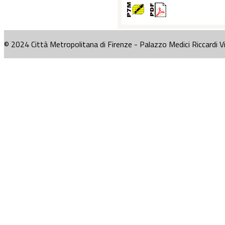
© 2024 Città Metropolitana di Firenze - Palazzo Medici Riccardi V