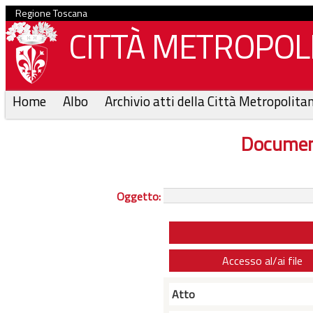
Regione Toscana
CITTÀ METROPOLI
Home
Albo
Archivio atti della Città Metropolita
Documen
Oggetto:
Accesso al/ai file
Atto