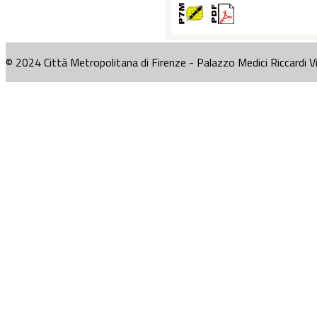
© 2024 Città Metropolitana di Firenze - Palazzo Medici Riccardi V