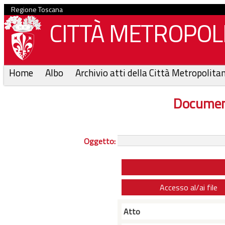
Regione Toscana
CITTÀ METROPOLI
Home
Albo
Archivio atti della Città Metropolita
Documen
Oggetto:
Accesso al/ai file
Atto