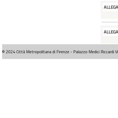
ALLEG
ALLEG
© 2024 Città Metropolitana di Firenze - Palazzo Medici Riccardi V