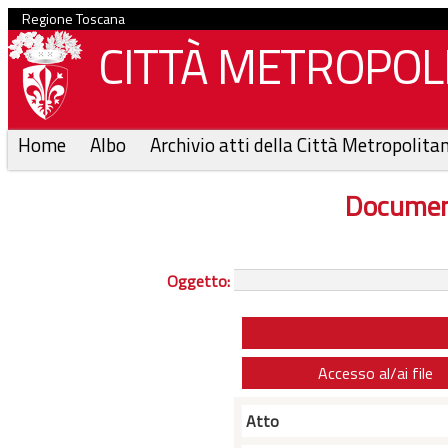
Regione Toscana
CITTÀ METROPOLI
Home
Albo
Archivio atti della Città Metropolita
Documen
Oggetto:
Accesso al/ai file
Atto