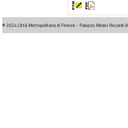
© 2024 Città Metropolitana di Firenze - Palazzo Medici Riccardi V