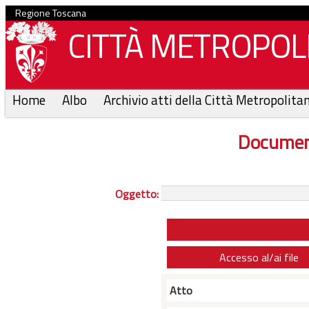
Regione Toscana
CITTÀ METROPOLI
Home
Albo
Archivio atti della Città Metropolita
Documen
Oggetto:
Accesso al/ai file
Atto