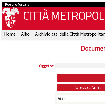
Regione Toscana
CITTÀ METROPOLI
Home
Albo
Archivio atti della Città Metropolita
Documen
Oggetto:
Accesso al/ai file
Atto