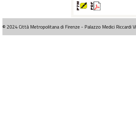
© 2024 Città Metropolitana di Firenze - Palazzo Medici Riccardi V