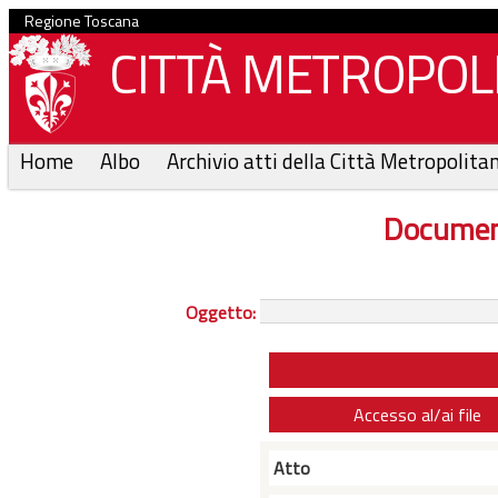
Regione Toscana
CITTÀ METROPOLI
Home
Albo
Archivio atti della Città Metropolita
Documen
Oggetto:
Accesso al/ai file
Atto