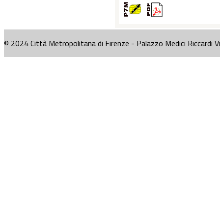
© 2024 Città Metropolitana di Firenze - Palazzo Medici Riccardi V