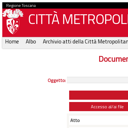
Regione Toscana
CITTÀ METROPOLI
Home
Albo
Archivio atti della Città Metropolita
Documen
Oggetto:
Accesso al/ai file
Atto