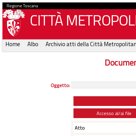
Regione Toscana
CITTÀ METROPOLI
Home
Albo
Archivio atti della Città Metropolita
Documen
Oggetto:
Accesso al/ai file
Atto