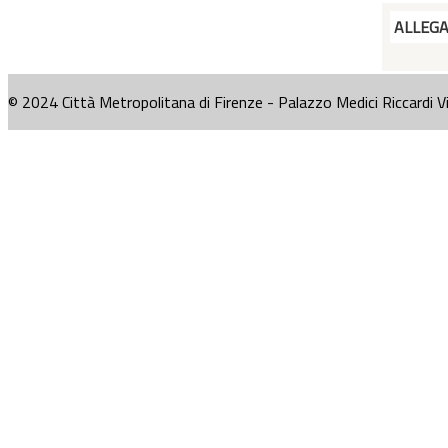
ALLEG
© 2024 Città Metropolitana di Firenze - Palazzo Medici Riccardi V