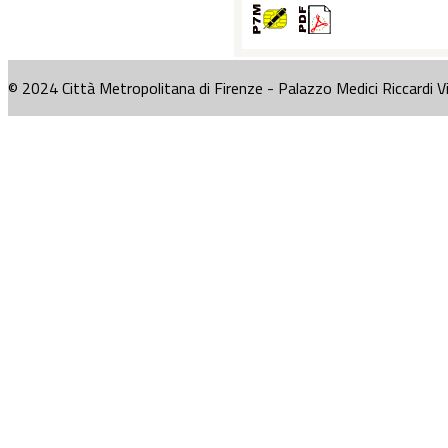
© 2024 Città Metropolitana di Firenze - Palazzo Medici Riccardi V