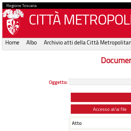
Regione Toscana
CITTÀ METROPOLI
Home
Albo
Archivio atti della Città Metropolita
Documen
Oggetto:
Accesso al/ai file
Atto