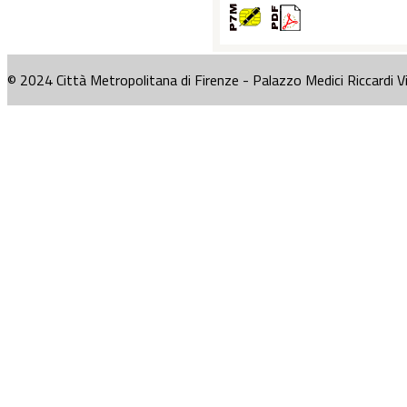
© 2024 Città Metropolitana di Firenze - Palazzo Medici Riccardi V