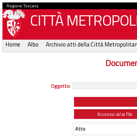
Regione Toscana
CITTÀ METROPOLI
Home
Albo
Archivio atti della Città Metropolita
Documen
Oggetto:
Accesso al/ai file
Atto