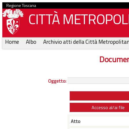
Regione Toscana
CITTÀ METROPOLI
Home
Albo
Archivio atti della Città Metropolita
Documen
Oggetto:
Accesso al/ai file
Atto