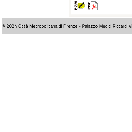
© 2024 Città Metropolitana di Firenze - Palazzo Medici Riccardi V