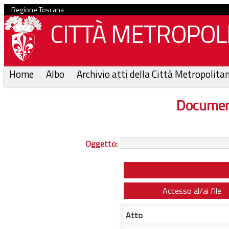
Regione Toscana
CITTÀ METROPOLI
Home
Albo
Archivio atti della Città Metropolita
Documen
Oggetto:
Accesso al/ai file
Atto