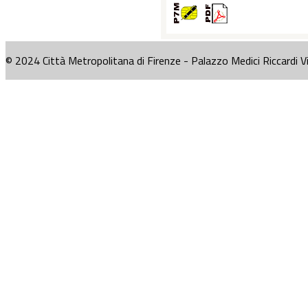
© 2024 Città Metropolitana di Firenze - Palazzo Medici Riccardi V