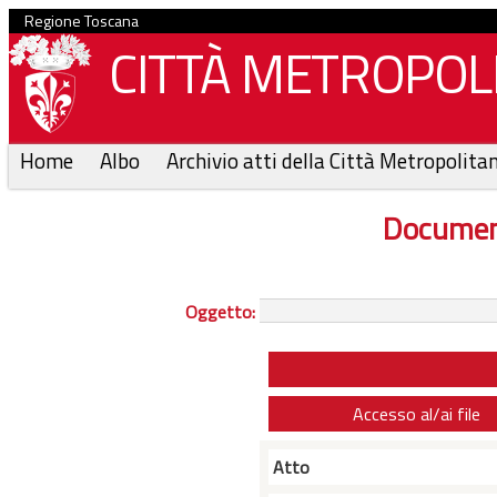
Regione Toscana
CITTÀ METROPOLI
Home
Albo
Archivio atti della Città Metropolita
Documen
Oggetto:
Accesso al/ai file
Atto