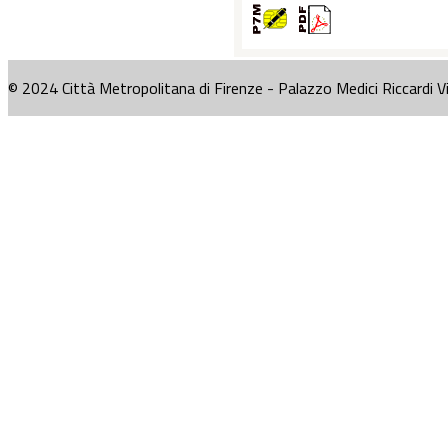
© 2024 Città Metropolitana di Firenze - Palazzo Medici Riccardi V