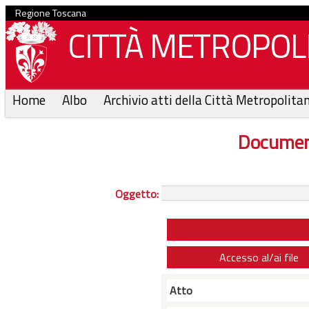
Regione Toscana
CITTÀ METROPOLI
Home
Albo
Archivio atti della Città Metropolita
Documen
Oggetto:
Accesso al/ai file
Atto