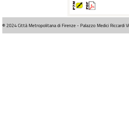
© 2024 Città Metropolitana di Firenze - Palazzo Medici Riccardi V