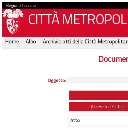
Regione Toscana
CITTÀ METROPOLI
Home
Albo
Archivio atti della Città Metropolita
Documen
Oggetto:
Accesso al/ai file
Atto