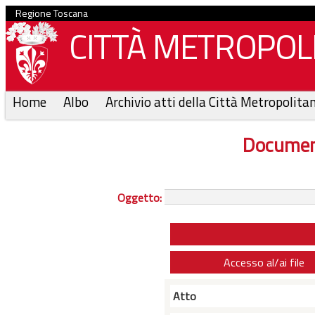
Regione Toscana
CITTÀ METROPOLI
Home
Albo
Archivio atti della Città Metropolita
Documen
Oggetto:
Accesso al/ai file
Atto