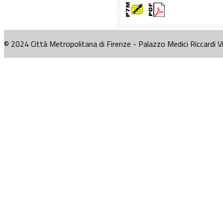
© 2024 Città Metropolitana di Firenze - Palazzo Medici Riccardi V