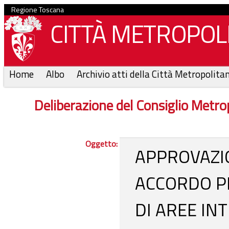
Regione Toscana
CITTÀ METROPOLI
Home
Albo
Archivio atti della Città Metropolita
Deliberazione del Consiglio Metr
Oggetto:
APPROVAZI
ACCORDO P
DI AREE IN