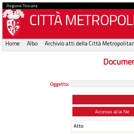
Regione Toscana
CITTÀ METROPOLI
Home
Albo
Archivio atti della Città Metropolita
Documen
Oggetto:
Accesso al/ai file
Atto