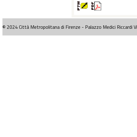
© 2024 Città Metropolitana di Firenze - Palazzo Medici Riccardi V