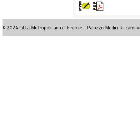
© 2024 Città Metropolitana di Firenze - Palazzo Medici Riccardi V