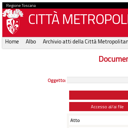
Regione Toscana
CITTÀ METROPOLI
Home
Albo
Archivio atti della Città Metropolita
Documen
Oggetto:
Accesso al/ai file
Atto