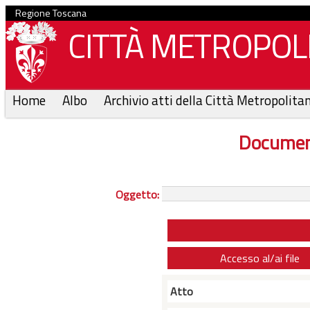
Regione Toscana
CITTÀ METROPOLI
Home
Albo
Archivio atti della Città Metropolita
Documen
Oggetto:
Accesso al/ai file
Atto