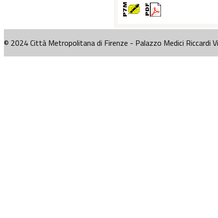
© 2024 Città Metropolitana di Firenze - Palazzo Medici Riccardi V