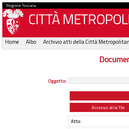
Regione Toscana
CITTÀ METROPOLI
Home
Albo
Archivio atti della Città Metropolita
Documen
Oggetto:
Accesso al/ai file
Atto