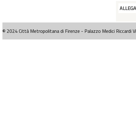
ALLEG
© 2024 Città Metropolitana di Firenze - Palazzo Medici Riccardi V