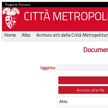
Regione Toscana
CITTÀ METROPOLI
Home
Albo
Archivio atti della Città Metropolita
Documen
Oggetto:
Accesso al/ai file
Atto