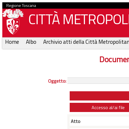
Regione Toscana
CITTÀ METROPOLI
Home
Albo
Archivio atti della Città Metropolita
Documen
Oggetto:
Accesso al/ai file
Atto