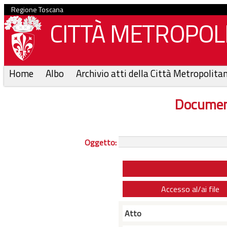
Regione Toscana
CITTÀ METROPOLI
Home
Albo
Archivio atti della Città Metropolita
Documen
Oggetto:
Accesso al/ai file
Atto