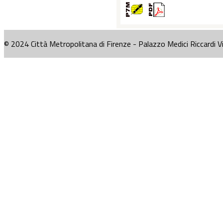
© 2024 Città Metropolitana di Firenze - Palazzo Medici Riccardi V