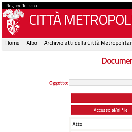
Regione Toscana
CITTÀ METROPOLI
Home
Albo
Archivio atti della Città Metropolita
Documen
Oggetto:
Accesso al/ai file
Atto