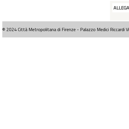
ALLEG
© 2024 Città Metropolitana di Firenze - Palazzo Medici Riccardi V