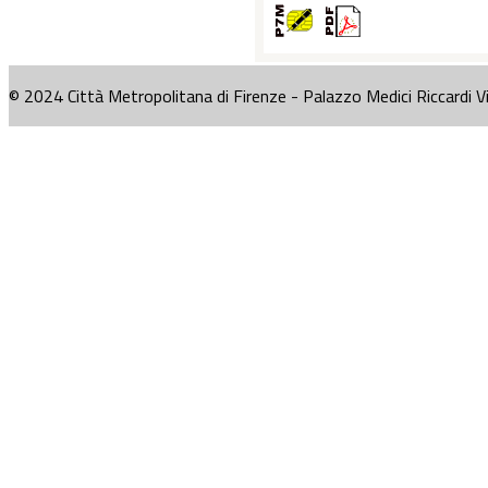
© 2024 Città Metropolitana di Firenze - Palazzo Medici Riccardi V