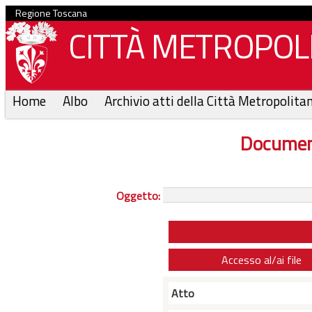
Regione Toscana
CITTÀ METROPOLI
Home
Albo
Archivio atti della Città Metropolita
Documen
Oggetto:
Accesso al/ai file
Atto