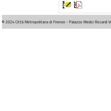
© 2024 Città Metropolitana di Firenze - Palazzo Medici Riccardi V