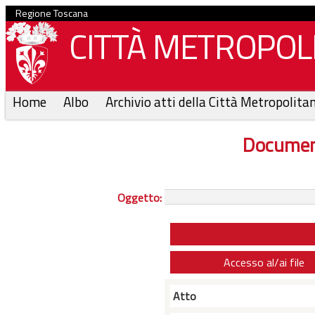
Regione Toscana
CITTÀ METROPOLI
Home
Albo
Archivio atti della Città Metropolita
Documen
Oggetto:
Accesso al/ai file
Atto