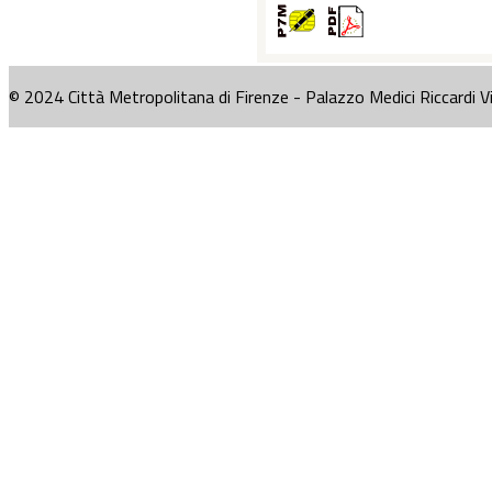
© 2024 Città Metropolitana di Firenze - Palazzo Medici Riccardi V