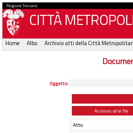
Regione Toscana
CITTÀ METROPOLI
Home
Albo
Archivio atti della Città Metropolita
Documen
Oggetto:
Accesso al/ai file
Atto