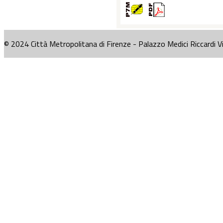
© 2024 Città Metropolitana di Firenze - Palazzo Medici Riccardi V