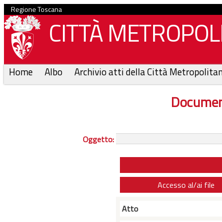
Regione Toscana
CITTÀ METROPOLI
Home
Albo
Archivio atti della Città Metropolita
Documen
Oggetto:
Accesso al/ai file
Atto