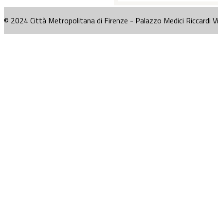
© 2024 Città Metropolitana di Firenze - Palazzo Medici Riccardi V