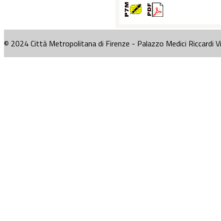
© 2024 Città Metropolitana di Firenze - Palazzo Medici Riccardi V