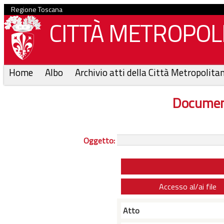
Regione Toscana
CITTÀ METROPOLI
Home
Albo
Archivio atti della Città Metropolita
Documen
Oggetto:
Accesso al/ai file
Atto