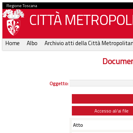
Regione Toscana
CITTÀ METROPOLI
Home
Albo
Archivio atti della Città Metropolita
Documen
Oggetto:
Accesso al/ai file
Atto