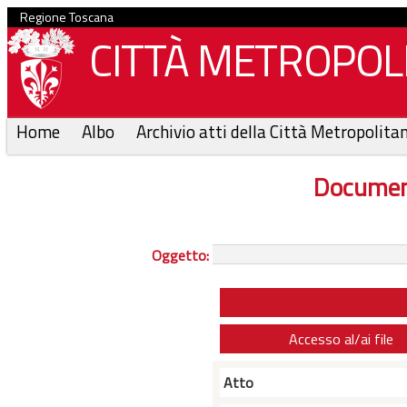
Regione Toscana
CITTÀ METROPOLI
Home
Albo
Archivio atti della Città Metropolita
Documen
Oggetto:
Accesso al/ai file
Atto