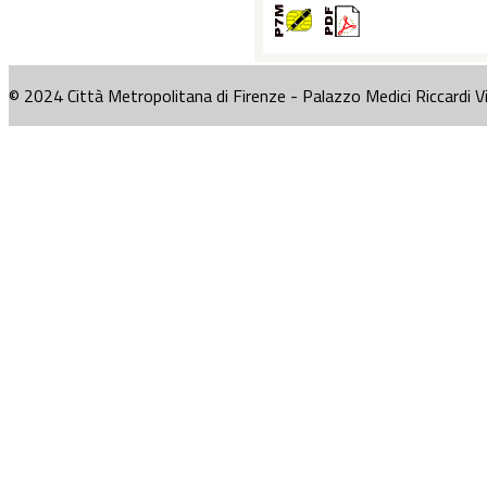
© 2024 Città Metropolitana di Firenze - Palazzo Medici Riccardi V