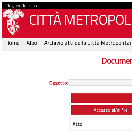
Regione Toscana
CITTÀ METROPOLI
Home
Albo
Archivio atti della Città Metropolita
Documen
Oggetto:
Accesso al/ai file
Atto