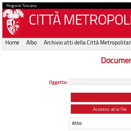
Regione Toscana
CITTÀ METROPOLI
Home
Albo
Archivio atti della Città Metropolita
Documen
Oggetto:
Accesso al/ai file
Atto