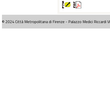
© 2024 Città Metropolitana di Firenze - Palazzo Medici Riccardi V